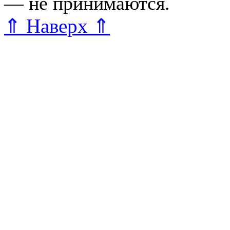
— не принимаются.
Карта 
⇑ Наверх ⇑