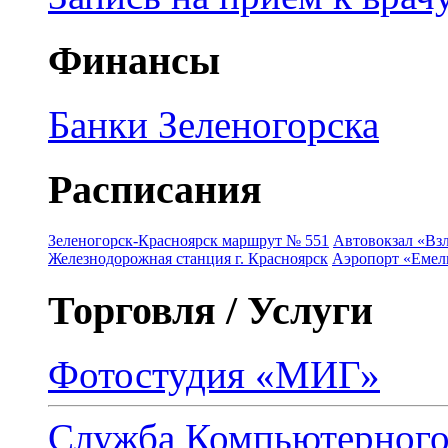
Финансы
Банки Зеленогорска
Расписания
Зеленогорск-Красноярск маршрут № 551
Автовокзал «Взл
Железнодорожная станция г. Красноярск
Аэропорт «Емель
Торговля / Услуги
Фотостудия «МИГ»
Служба Компьютерног