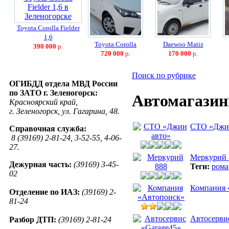
Toyota Corolla Fielder
1,6
Toyota Corolla
Daewoo Matiz
390 000
р.
720 000
р.
170 000
р.
Поиск по рубрике
ОГИБДД отдела МВД России
по ЗАТО г. Зеленогорск:
Автомагази
Красноярский край,
г. Зеленогорск, ул. Гагарина, 48.
СТО «Джи
Справочная служба:
8 (39169) 2-81-24, 3-52-55, 4-06-
27.
Меркурий 
Дежурная часть:
(39169) 3-45-
Теги:
рома
02
Компания 
Отделение по ИАЗ:
(39169) 2-
81-24
Автосерви
Разбор ДТП:
(39169) 2-81-24