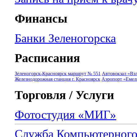
Финансы
Банки Зеленогорска
Расписания
Зеленогорск-Красноярск маршрут № 551
Автовокзал «Взл
Железнодорожная станция г. Красноярск
Аэропорт «Емель
Торговля / Услуги
Фотостудия «МИГ»
Служба Компьютерног