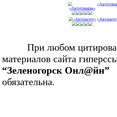
«Автотова
«Авторите
© “Зеленогорск Онл@йн”
2026.
При любом цитирова
материалов сайта гиперсс
“Зеленогорск Онл@йн”
обязательна.
Авторынок Зеленогорска
Недвижимость в Зеленогор
Работа в Зеленогорске