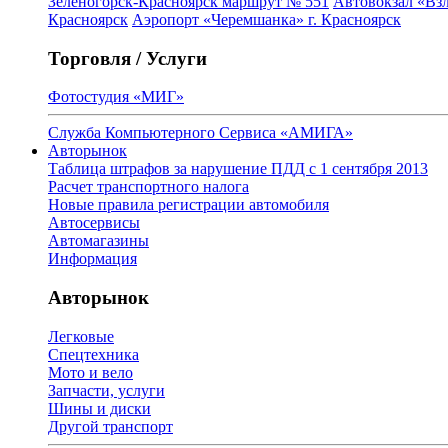
Зеленогорск-Красноярск маршрут № 551
Автовокзал «Взл
Красноярск
Аэропорт «Черемшанка» г. Красноярск
Торговля / Услуги
Фотостудия «МИГ»
Служба Компьютерного Сервиса «АМИГА»
Авторынок
Таблица штрафов за нарушение ПДД с 1 сентября 2013
Расчет транспортного налога
Новые правила регистрации автомобиля
Автосервисы
Автомагазины
Информация
Авторынок
Легковые
Спецтехника
Мото и вело
Запчасти, услуги
Шины и диски
Другой транспорт