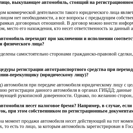
лицо, выкупающее автомобиль, стоящий на регистрационном у
дом коммерческой деятельности такого юридического лица являе
лицом нет необходимости, а все вопросы с предыдущим собств
 рамках договорных отношений. В договор можно внести информа
, место его нахождения, кто несет ответственность за данный а
 автомобиль переходит при заключении и исполнении соответ
ля физического лица?
делены самостоятельно сторонами гражданско-правовой сделки,
цедуры регистрации автотранспортного средства при переход
пании-перекупщику (юридическому лицу)?
) автомобиля при передаче автомобиля юридическому лицу с ц
ию регистрации данного автомобиля в органах ГИБДД; данные 
ствующей рукописной доверенности. Однако, по желанию сторон,
автомобиля несет налоговое бремя? Например, в случае, если
уток, при этом собственником по регистрационным документам
а момент продажи автомобиля несет действующий на тот момент
 то есть то лицо, за которым автомобиль зарегистрирован в Го