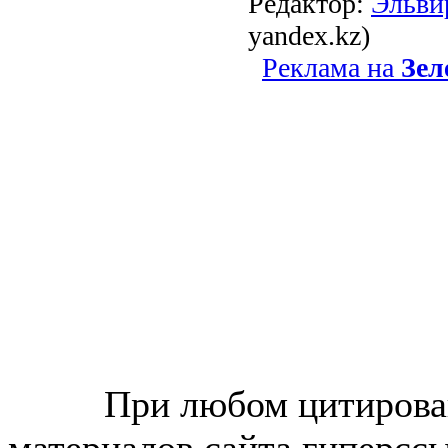
Редактор:
Эльви
yandex.kz)
Реклама на
Зел
© “Зеленогорск Онл@йн”
2026.
При любом цитирова