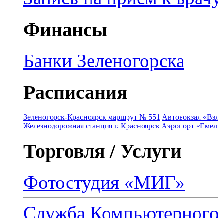
Финансы
Банки Зеленогорска
Расписания
Зеленогорск-Красноярск маршрут № 551
Автовокзал «Взл
Железнодорожная станция г. Красноярск
Аэропорт «Емель
Торговля / Услуги
Фотостудия «МИГ»
Служба Компьютерног