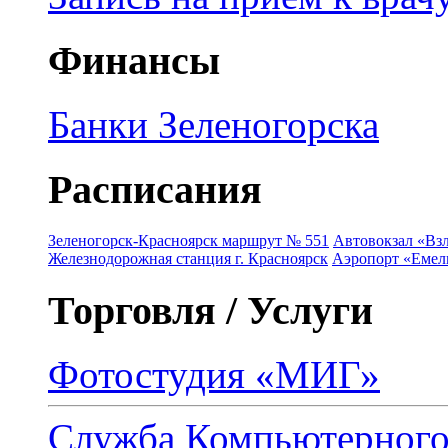
Финансы
Банки Зеленогорска
Расписания
Зеленогорск-Красноярск маршрут № 551
Автовокзал «Взл
Железнодорожная станция г. Красноярск
Аэропорт «Емель
Торговля / Услуги
Фотостудия «МИГ»
Служба Компьютерног