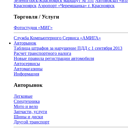
Зеленогорск-Красноярск маршрут № 551
Автовокзал «Взл
Красноярск
Аэропорт «Черемшанка» г. Красноярск
Торговля / Услуги
Фотостудия «МИГ»
Служба Компьютерного Сервиса «АМИГА»
Авторынок
Таблица штрафов за нарушение ПДД с 1 сентября 2013
Расчет транспортного налога
Новые правила регистрации автомобиля
Автосервисы
Автомагазины
Информация
Авторынок
Легковые
Спецтехника
Мото и вело
Запчасти, услуги
Шины и диски
Другой транспорт