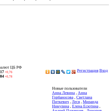
валют ЦБ РФ
Регистрация
Вход
,17
+0,76
,84
+0,78
Новые пользователи
Анна Левина
,
Анна
Горбаносова
,
Светлана
Питкевич
,
Леся
,
Миранда
Никулина
,
Елена Есютина
,
Андрей Паженцев
,
Динорив
,