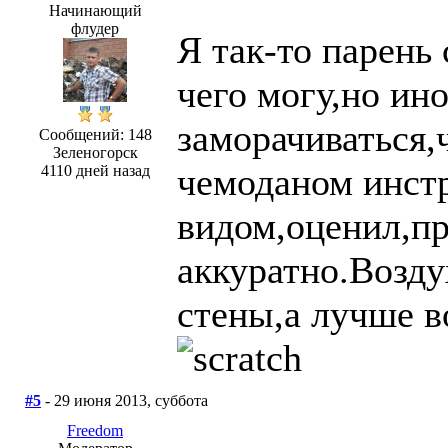
Начинающий
флудер
Я так-то парен
чего могу,но ино
заморачиваться,
Сообщений: 148
Зеленогорск
чемоданом инст
4110 дней назад
видом,оценил,пр
аккуратно.Возду
стены,а лучше в
#5
- 29 июня 2013, суббота
Freedom