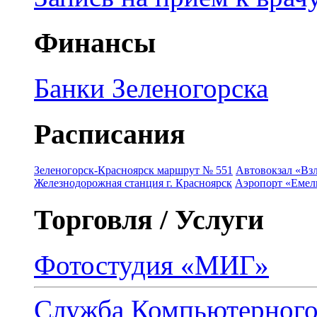
Финансы
Банки Зеленогорска
Расписания
Зеленогорск-Красноярск маршрут № 551
Автовокзал «Взл
Железнодорожная станция г. Красноярск
Аэропорт «Емель
Торговля / Услуги
Фотостудия «МИГ»
Служба Компьютерног