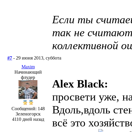
Если ты считаеш
так не считают
коллективной о
#7
- 29 июня 2013, суббота
Maxim
Начинающий
флудер
Alex Black:
просвети уже, н
Вдоль,вдоль сте
Сообщений: 148
Зеленогорск
всё это хозяйст
4110 дней назад