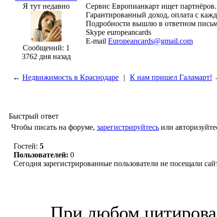
Я тут недавно
Сервис Европианкарт ищет партнёров.
Гарантированный доход, оплата с кажд
Подробности вышлю в ответном письме
Skype europeancards
E-mail
Europeancards@gmail.com
Сообщений: 1
3762 дня назад
←
Недвижимость в Краснодаре
|
К нам пришел Галамарт!
Быстрый ответ
Чтобы писать на форуме,
зарегистрируйтесь
или авторизуйте
Гостей:
5
Пользователей:
0
Сегодня зарегистрированные пользователи не посещали сай
© “Зеленогорск Онл@йн”
2026.
При любом цитирова