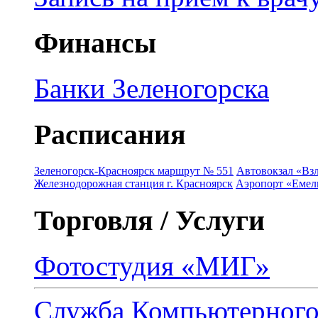
Финансы
Банки Зеленогорска
Расписания
Зеленогорск-Красноярск маршрут № 551
Автовокзал «Взл
Железнодорожная станция г. Красноярск
Аэропорт «Емель
Торговля / Услуги
Фотостудия «МИГ»
Служба Компьютерног