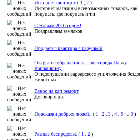
Интернет шоппинг
(
1
,
2
)
Интернет магазины всевозможных товаров, как
покупать, где покупать и т.п.
С Новым 2016 годом!
Поздравляем земляков
Продается квартира с бабушкой
Открытое обращение к главе города Павлу
Корчашкину
O недопущении варварского уничтожения безд
животных
Взнос на кап ремонт
Договор и др.
Подсказки добрых людей..
(
1
,
2
,
3
,
4
,
5
, ...
9
)
Разные беспределы.
(
1
,
2
)