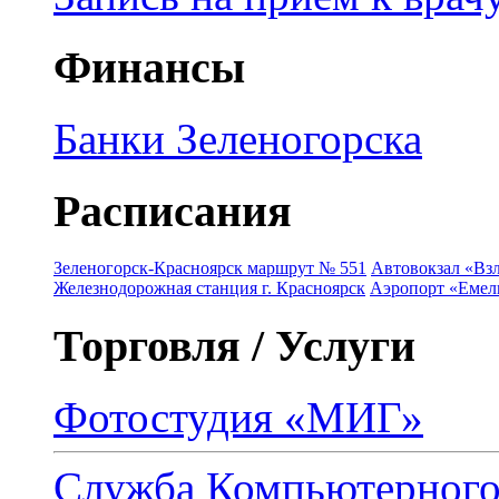
Финансы
Банки Зеленогорска
Расписания
Зеленогорск-Красноярск маршрут № 551
Автовокзал «Взл
Железнодорожная станция г. Красноярск
Аэропорт «Емель
Торговля / Услуги
Фотостудия «МИГ»
Служба Компьютерног