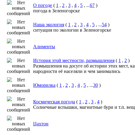
О погоде
(
1
,
2
,
3
,
4
,
5
, ...
67
)
погода в Зеленогорске
Наша экология
(
1
,
2
,
3
,
4
,
5
, ...
54
)
ситуация по экологии в Зеленогорске
Алименты
История этой местности, размышления
(
1
,
2
)
Размышления на досуге об истории этих мест, к
народности её населяли и чем занимались
Юморилка
(
1
,
2
,
3
,
4
,
5
, ...
30
)
Космическая погода
(
1
,
2
,
3
,
4
)
Солнечные вспышки, магнитные бури и т.п. ве
Цахтон