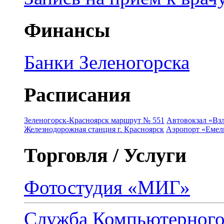
Финансы
Банки Зеленогорска
Расписания
Зеленогорск-Красноярск маршрут № 551
Автовокзал «Взл
Железнодорожная станция г. Красноярск
Аэропорт «Емель
Торговля / Услуги
Фотостудия «МИГ»
Служба Компьютерног