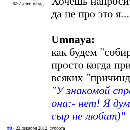
Хочешь напросит
4097 дней назад
да не про это я...
Umnaya:
как будем "соби
просто когда пр
всяких "причинд
"У знакомой сп
она:- нет! Я ду
сыр не любит)"
#8
- 22 декабря 2012, суббота