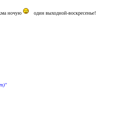
окма ночую
один выходной-воскресенье!
т)"