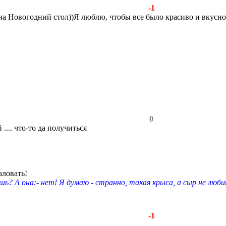
-1
 на Новогодний стол))Я люблю, чтобы все было красиво и вкусн
0
 .... что-то да получиться
аловать!
шь? А она:- нет! Я думаю - странно, такая крыса, а сыр не люби
-1