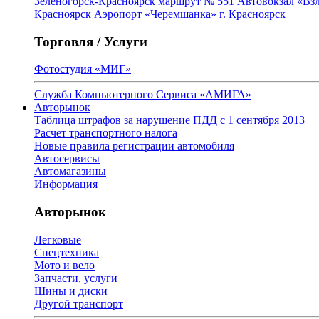
Зеленогорск-Красноярск маршрут № 551
Автовокзал «Взл
Красноярск
Аэропорт «Черемшанка» г. Красноярск
Торговля / Услуги
Фотостудия «МИГ»
Служба Компьютерного Сервиса «АМИГА»
Авторынок
Таблица штрафов за нарушение ПДД с 1 сентября 2013
Расчет транспортного налога
Новые правила регистрации автомобиля
Автосервисы
Автомагазины
Информация
Авторынок
Легковые
Спецтехника
Мото и вело
Запчасти, услуги
Шины и диски
Другой транспорт