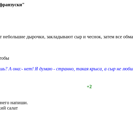
франзуски"
 небольшие дырочки, закладывают сыр и чеснок, затем все обма
тобы
шь? А она:- нет! Я думаю - странно, такая крыса, а сыр не люби
+2
днего напиши.
ий салат