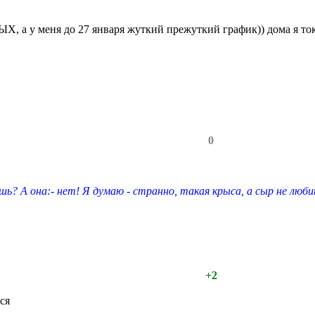
, а у меня до 27 января жуткий прежуткий график)) дома я т
0
шь? А она:- нет! Я думаю - странно, такая крыса, а сыр не люби
+2
ся