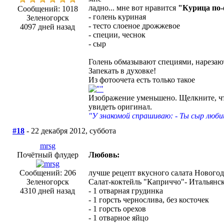
ладно... мне вот нравится
"Курица по-
Сообщений: 1018
- голень куриная
Зеленогорск
- тесто слоеное дрожжевое
4097 дней назад
- специи, чеснок
- сыр
Голень обмазывают специями, нарезают
Запекать в духовке!
Из фотоочета есть только такое
Изображение уменьшено. Щелкните, ч
увидеть оригинал.
"У знакомой спрашиваю: - Ты сыр люби
#18
- 22 декабря 2012, суббота
mrsg
Почётный флудер
Любовь:
Сообщений: 206
лучше рецепт вкусного салата Нового
Зеленогорск
Салат-коктейль "Каприччо"- Итальянск
4310 дней назад
- 1 отварная грудинка
- 1 горсть чернослива, без косточек
- 1 горсть орехов
- 1 отварное яйцо