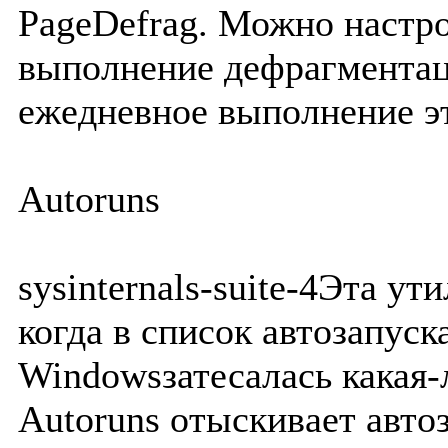
PageDefrag. Можно настро
выполнение дефрагментац
ежедневное выполнение э
Autoruns
sysinternals-suite-4Эта у
когда в список автозапус
Windowsзатесалась какая-
Autoruns отыскивает авт