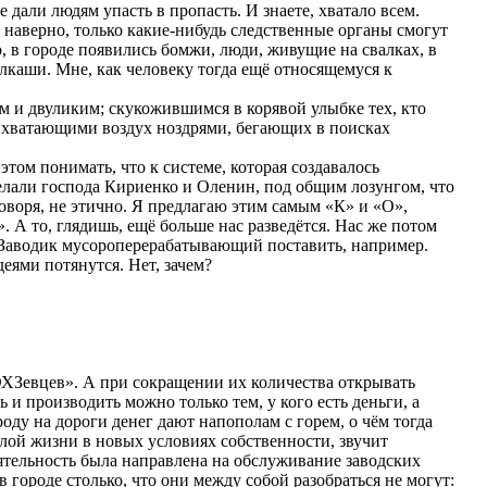
 дали людям упасть в пропасть. И знаете, хватало всем.
 наверно, только какие-нибудь следственные органы смогут
о, в городе появились бомжи, люди, живущие на свалках, в
лкаши. Мне, как человеку тогда ещё относящемуся к
 и двуликим; скукожившимся в корявой улыбке тех, кто
но хватающими воздух ноздрями, бегающих в поисках
этом понимать, что к системе, которая создавалось
делали господа Кириенко и Оленин, под общим лозунгом, что
говоря, не этично. Я предлагаю этим самым «К» и «О»,
. А то, глядишь, ещё больше нас разведётся. Нас же потом
т. Заводик мусороперерабатывающий поставить, например.
еями потянутся. Нет, зачем?
 «ЭХЗевцев». А при сокращении их количества открывать
 и производить можно только тем, у кого есть деньги, а
оду на дороги денег дают напополам с горем, о чём тогда
лой жизни в новых условиях собственности, звучит
деятельность была направлена на обслуживание заводских
ороде столько, что они между собой разобраться не могут: