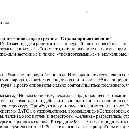
0
тобы
-песенник, лидер группы "Страна прикосновений"
То место, где я родился, сделал первый вдох, первый шаг, где
гкомысленные дела. Это место, оставившее мне на память шрам на
пережили застойные и лихие, «трёхпрограммные» и молчаливые.
 не будет по поводу и без повода. И это данность сегодняшнег
 уме народа до такой степени, что решили взять всё в свои руки.
 труда. Просто оппоненты сильно боятся лишиться последнего, чт
ываемым, «Новым обликом», некогда с гордостью несшего звание
гие годы руководство, действительно, настраивало «тепличных
ю структуру. Причём, отмечу, получалось у них это не плохо. У
 системы ЗАТО), с удовольствием, возвращались в Зеленогорск, с
, талоны, хаос путчей и перестроек. «Зелёнка» разрасталась, ст
нергии гордились сообща. К середине 90 – ых начали поднимат
виды деятельности. Плёнка, телевизоры, электроприборы и т.д.