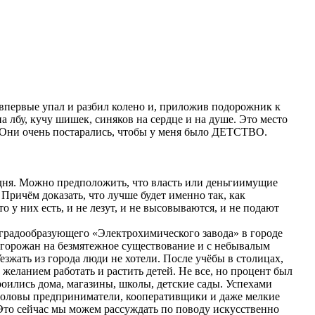
 впервые упал и разбил колено и, приложив подорожник к
 лбу, кучу шишек, синяков на сердце и на душе. Это место
 Они очень постарались, чтобы у меня было ДЕТСТВО.
о дня. Можно предположить, что власть или деньгиимущие
 Причём доказать, что лучше будет именно так, как
о у них есть, и не лезут, и не высовываются, и не подают
 градообразующего «Электрохимического завода» в городе
» горожан на безмятежное существование и с небывалым
езжать из города люди не хотели. После учёбы в столицах,
 желанием работать и растить детей. Не все, но процент был
роились дома, магазины, школы, детские сады. Успехами
ь головы предприниматели, кооперативщики и даже мелкие
 Это сейчас мы можем рассуждать по поводу искусственно