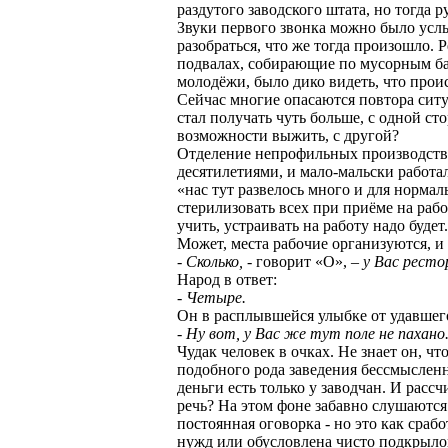
раздутого заводского штата, но тогда 
Звуки первого звонка можно было услы
разобраться, что же тогда произошло. 
подвалах, собирающие по мусорным бак
молодёжи, было дико видеть, что прои
Сейчас многие опасаются повтора сит
стал получать чуть больше, с одной с
возможности выжить, с другой?
Отделение непрофильных производств, в
десятилетиями, и мало-мальски работа
«нас тут развелось много и для нормал
стерилизовать всех при приёме на рабо
учить, устраивать на работу надо буде
Может, места рабочие организуются, и 
- Сколько,
- говорит «О», –
у Вас ресто
Народ в ответ:
- Четыре.
Он в расплывшейся улыбке от удавшег
- Ну вот, у Вас же тут поле не пахано
Чудак человек в очках. Не знает он, 
подобного рода заведения бессмысленно
деньги есть только у заводчан. И расс
речь? На этом фоне забавно слушаются
постоянная оговорка - но это как сраб
нужд или обусловлена чисто подкрыло