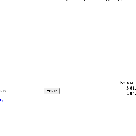
Курсы 
$
81
Найти
€
94
ну