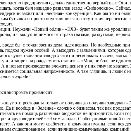
руководство предприятия сделало единственно верный шаг. Они не
шать, когда был нещадно развален завод «Сибволокно». Сейчас,
Рейдерский захват или «честная» конкуренция. Как бы то ни был
ам бутылки и просто опустившиеся от отсутствия перспектив а
сходит.
уации. Неужели «Новый облик» «ЭХЗ» будет таким же уродливым
тороны, и с вылупившимися от страха глазами, раздутыми, нерв
роде бы, с точки зрения дела, идея верная. Но необходимо при 
ла, подход нужен особый. А выходить с заявлениями, которые с
ьного существования завода хватит и нескольких тысяч», мягко 
ту или запрет на рождаемость ставить – «Мол, не больше одного»
т. А в новые производства вложить деньги у них тяму не хватае
снимется социальная напряжённость. А там глядишь, и люди с ид
ранов в городе?
ося экспромта произносит:
.
что живут эти рестораны только от получки до получки заводчан
. Да и вообще в «Зелёнке» сложно с бизнесом, так как продавать
читывать на помощь различных бюджетов не приходится. Если гор
 речи «руководителей» «Эхимзавода». С обещаниями новой свет
отаете. А как они могут сработать, и кому они нужны, если вся 
вным существованием, если жилищно-коммунальных компаний в г