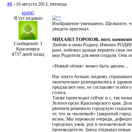
#1
- 16 августа 2013, пятница
kprf45
Я тут недавно
Изображение уменьшено. Щелкните, ч
увидеть оригинал.
МИХАИЛ ТОРОХОВ, поэт, композитор
Сообщений: 1
Люблю я свою Родину. Именно РОДИНУ. 
Красноярск
ране, побежал дальше вершить свои ле
4737 дней назад
мои Родители для меня создали. Они 
«Новый облик» может быть двулик…
Нас никто больше, видимо, спрашивать
окончательно разочаровались в здравом
предлагают они, не составляет особого
голоса.
Также происходит сейчас и с, так наз
Зеленогорске Красноярского края. Дол
рвением развивало городскую социальну
те, что за «колючкой» (закрытый город
велик. Мы пережили очереди, дефициты
городских умов, рук и человеческой э
производители. Завод открывал новые 