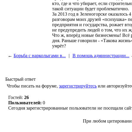
кто, где и что убирает, если строител
такой ситуации будет проблематично.
За 2013 год в Зеленогорске оказалось 
разговорам моих друзей «психушка» п
предприятия и государства, рожает втор
не предупредить людей о том, что их ж
Что ж, вперёд новые бизнесмены! Всё 
дня. Раньше говорили - «Такова жизнь
умрёт?
←
Борьба с нарколыгами в...
|
В помощь администрации...
Быстрый ответ
Чтобы писать на форуме,
зарегистрируйтесь
или авторизуйте
Гостей:
26
Пользователей:
0
Сегодня зарегистрированные пользователи не посещали сай
© “Зеленогорск Онл@йн” 2012—2026.
При любом цитировании
Авторынок Зеленогорска
Недвижимость в Зеленогорске
Рабо
Справочная Зеленогорска
Объявления Зеленогорска
Блог ре