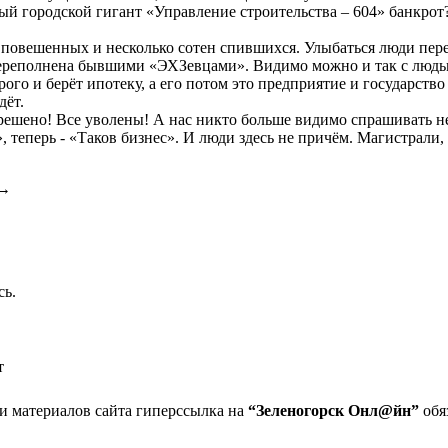
ьный городской гигант «Управление строительства – 604» банкро
4 повешенных и несколько сотен спившихся. Улыбаться люди перес
ереполнена бывшими «ЭХЗевцами». Видимо можно и так с людьм
ого и берёт ипотеку, а его потом это предприятие и государство 
дёт.
решено! Все уволены! А нас никто больше видимо спрашивать не 
», теперь - «Таков бизнес». И люди здесь не причём. Магистрал
→
сь.
т
 материалов сайта гиперссылка на
“Зеленогорск Онл@йн”
обя
та в Зеленогорске
дактора