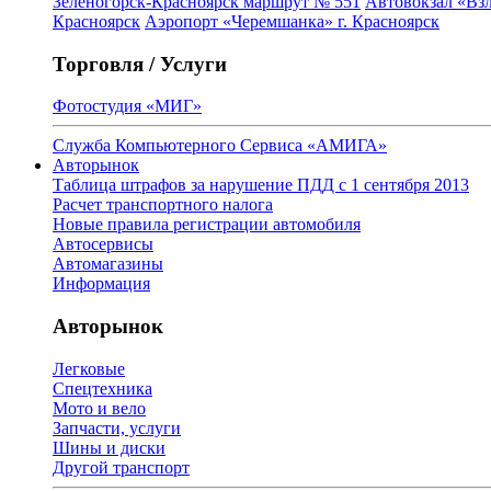
Зеленогорск-Красноярск маршрут № 551
Автовокзал «Взл
Красноярск
Аэропорт «Черемшанка» г. Красноярск
Торговля / Услуги
Фотостудия «МИГ»
Служба Компьютерного Сервиса «АМИГА»
Авторынок
Таблица штрафов за нарушение ПДД с 1 сентября 2013
Расчет транспортного налога
Новые правила регистрации автомобиля
Автосервисы
Автомагазины
Информация
Авторынок
Легковые
Спецтехника
Мото и вело
Запчасти, услуги
Шины и диски
Другой транспорт