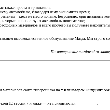
ас также проста и тривиальна:
шему автомобилю, благодаря чему экономится время;
временем – здесь не место noname. Безусловно, оригинальные 
, которые не используют автомобиль повсеместно;
расходных материалов и всего прочего вы получаете накопитель
тавляем высококачественное обслуживание Мазда. Мы строго со
По материалам mazdovod ru -инте
 материалов сайта гиперссылка на
“Зеленогорск Онл@йн”
обя
та в Зеленогорске
дактора
телей IE версии 7 и ниже — не принимаются.
Карта сайта
.