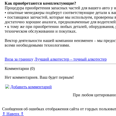
Как приобретаются комплектующие?
Процедура приобретения запасных частей для вашего авто у н
• опытные менеджеры подберут соответствующие детали к ва
• поставщики запчастей, которые мы используем, проверены 
достаточно хорошие аналоги, предназначенные для водителей
• к тому же при приобретении любых деталей, оборудования, 
техническом обслуживании и покупках.
Вектор деятельности нашей компании неизменен – мы предос
всеми необходимыми технологиями.
Виза за границу
Лучший алкотестер – точный алкотестер
Комментарии (
0
)
Нет комментариев. Ваш будет первым!
Добавить комментарий
© “Зеленогорск Онл@йн” 2012—2026.
При любом цитировании
Авторынок Зеленогорска
Недвижимость в Зеленогорске
Рабо
Справочная Зеленогорска
Объявления Зеленогорска
Блог ре
Сообщения об ошибках отображения сайта от гордых пользова
⇑ Наверх ⇑