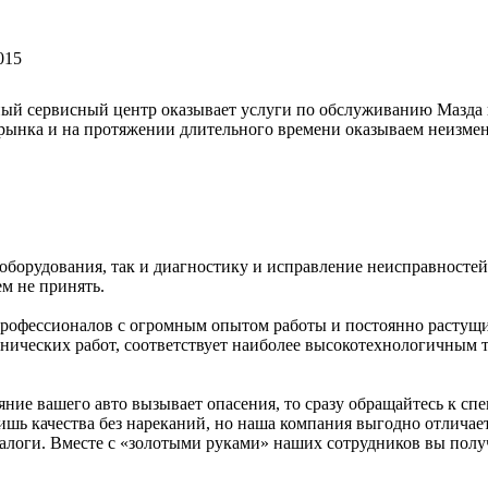
015
ный сервисный центр оказывает услуги по обслуживанию Мазда п
о рынка и на протяжении длительного времени оказываем неизме
борудования, так и диагностику и исправление неисправностей
ем не принять.
 профессионалов с огромным опытом работы и постоянно растущ
хнических работ, соответствует наиболее высокотехнологичны
яние вашего авто вызывает опасения, то сразу обращайтесь к с
лишь качества без нареканий, но наша компания выгодно отличает
алоги. Вместе с «золотыми руками» наших сотрудников вы получ