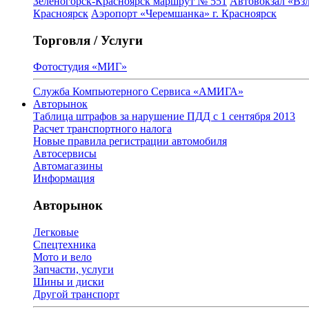
Зеленогорск-Красноярск маршрут № 551
Автовокзал «Взл
Красноярск
Аэропорт «Черемшанка» г. Красноярск
Торговля / Услуги
Фотостудия «МИГ»
Служба Компьютерного Сервиса «АМИГА»
Авторынок
Таблица штрафов за нарушение ПДД с 1 сентября 2013
Расчет транспортного налога
Новые правила регистрации автомобиля
Автосервисы
Автомагазины
Информация
Авторынок
Легковые
Спецтехника
Мото и вело
Запчасти, услуги
Шины и диски
Другой транспорт