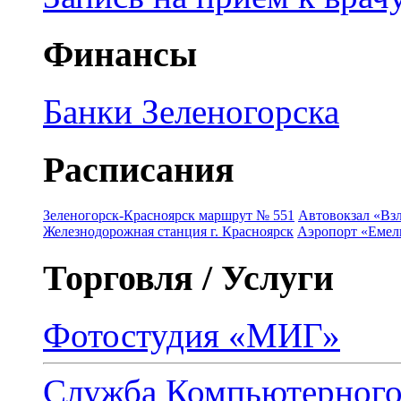
Финансы
Банки Зеленогорска
Расписания
Зеленогорск-Красноярск маршрут № 551
Автовокзал «Взл
Железнодорожная станция г. Красноярск
Аэропорт «Емель
Торговля / Услуги
Фотостудия «МИГ»
Служба Компьютерног