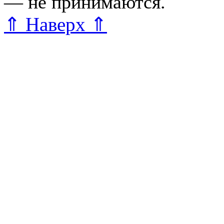
— не принимаются.
Карта 
⇑ Наверх ⇑