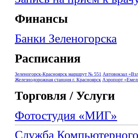
Финансы
Банки Зеленогорска
Расписания
Зеленогорск-Красноярск маршрут № 551
Автовокзал «Взл
Железнодорожная станция г. Красноярск
Аэропорт «Емель
Торговля / Услуги
Фотостудия «МИГ»
Служба Компьютерног