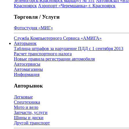
Зеленогорск-Красноярск маршрут № 551
Автовокзал «Взл
Красноярск
Аэропорт «Черемшанка» г. Красноярск
Торговля / Услуги
Фотостудия «МИГ»
Служба Компьютерного Сервиса «АМИГА»
Авторынок
Таблица штрафов за нарушение ПДД с 1 сентября 2013
Расчет транспортного налога
Новые правила регистрации автомобиля
Автосервисы
Автомагазины
Информация
Авторынок
Легковые
Спецтехника
Мото и вело
Запчасти, услуги
Шины и диски
Другой транспорт