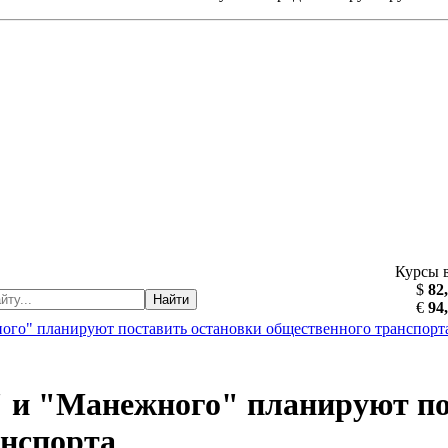
Курсы 
$
82
Найти
€
94
ого" планируют поставить остановки общественного транспорт
" и "Манежного" планируют п
анспорта