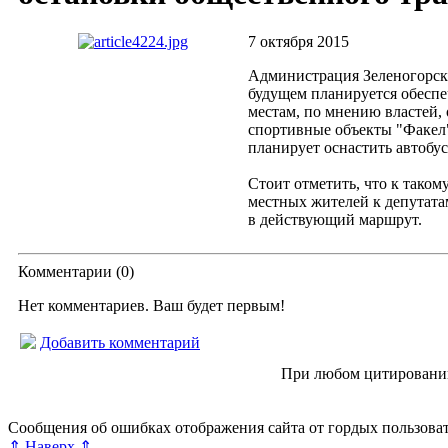
7 октября 2015
Администрация Зеленогорска
будущем планируется обеспе
местам, по мнению властей,
спортивные объекты "Факел"
планирует оснастить автобу
Стоит отметить, что к так
местных жителей к депутата
в действующий маршрут.
Комментарии (
0
)
Нет комментариев. Ваш будет первым!
Добавить комментарий
© “Зеленогорск Онл@йн” 2012—2026.
При любом цитировании
Авторынок Зеленогорска
Недвижимость в Зеленогорске
Рабо
Справочная Зеленогорска
Объявления Зеленогорска
Блог ре
Сообщения об ошибках отображения сайта от гордых пользова
⇑ Наверх ⇑