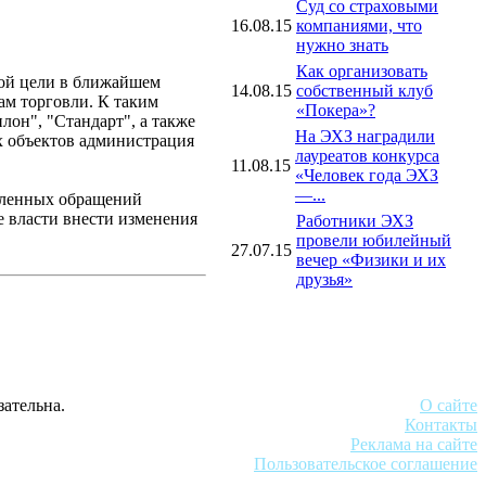
Суд со страховыми
16.08.15
компаниями, что
нужно знать
Как организовать
той цели в ближайшем
14.08.15
собственный клуб
ам торговли. К таким
«Покера»?
лон", "Стандарт", а также
На ЭХЗ наградили
х объектов администрация
лауреатов конкурса
11.08.15
«Человек года ЭХЗ
—...
сленных обращений
е власти внести изменения
Работники ЭХЗ
провели юбилейный
27.07.15
вечер «Физики и их
друзья»
зательна.
О сайте
Контакты
Реклама на сайте
Пользовательское соглашение