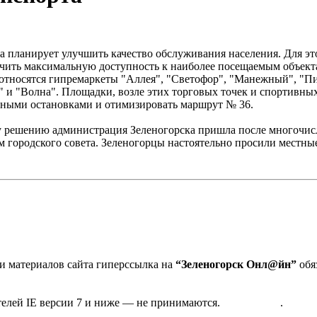
 планирует улучшить качество обслуживания населения. Для э
чить максимальную доступность к наиболее посещаемым объект
 относятся гипремаркеты "Аллея", "Светофор", "Манежный", "Пи
 и "Волна". Площадки, возле этих торговых точек и спортивны
сными остановками и отимизировать маршрут № 36.
ому решению администрация Зеленогорска пришла после многочи
м городского совета. Зеленогорцы настоятельно просили местны
 материалов сайта гиперссылка на
“Зеленогорск Онл@йн”
обя
та в Зеленогорске
дактора
телей IE версии 7 и ниже — не принимаются.
Карта сайта
.