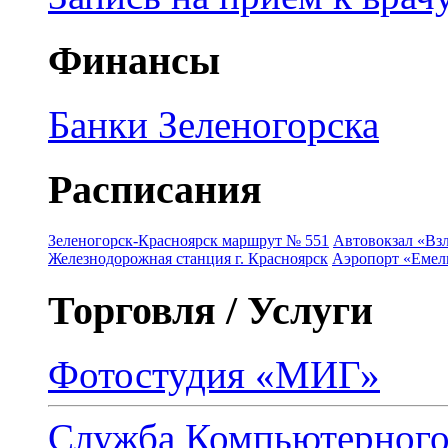
Финансы
Банки Зеленогорска
Расписания
Зеленогорск-Красноярск маршрут № 551
Автовокзал «Взл
Железнодорожная станция г. Красноярск
Аэропорт «Емель
Торговля / Услуги
Фотостудия «МИГ»
Служба Компьютерног