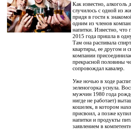
Как известно, алкоголь 
случилось с одной из жи
придя в гости к знакомо
одним из членов компан
напитки. Известно, что
2015 года пришла в одн
Там она распивала спир
квартиры, ее другом и 
компании присоединилас
прекрасной половины че
сопровождал кавалер.
Уже ночью в ходе распи
зеленогорка уснула. Во
мужчин 1980 года рожде
нигде не работает) выта
кошелек, в котором нахо
присвоил, а позже купил
напитки и продукты пит
заявлением в компетент