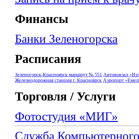
Финансы
Банки Зеленогорска
Расписания
Зеленогорск-Красноярск маршрут № 551
Автовокзал «Взл
Железнодорожная станция г. Красноярск
Аэропорт «Емель
Торговля / Услуги
Фотостудия «МИГ»
Служба Компьютерног