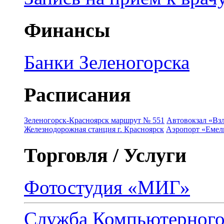
Финансы
Банки Зеленогорска
Расписания
Зеленогорск-Красноярск маршрут № 551
Автовокзал «Взл
Железнодорожная станция г. Красноярск
Аэропорт «Емель
Торговля / Услуги
Фотостудия «МИГ»
Служба Компьютерног