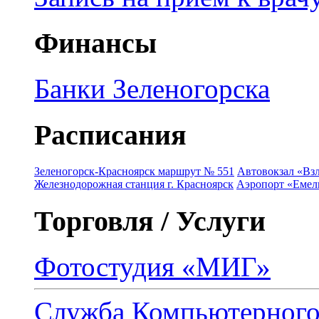
Финансы
Банки Зеленогорска
Расписания
Зеленогорск-Красноярск маршрут № 551
Автовокзал «Взл
Железнодорожная станция г. Красноярск
Аэропорт «Емель
Торговля / Услуги
Фотостудия «МИГ»
Служба Компьютерног