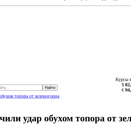
Курсы 
$
82
Найти
€
94
бухом топора от зеленогорца
или удар обухом топора от зе