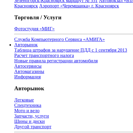
Зеленогорск-Красноярск маршрут № 551
Автовокзал «Взл
Красноярск
Аэропорт «Черемшанка» г. Красноярск
Торговля / Услуги
Фотостудия «МИГ»
Служба Компьютерного Сервиса «АМИГА»
Авторынок
Таблица штрафов за нарушение ПДД с 1 сентября 2013
Расчет транспортного налога
Новые правила регистрации автомобиля
Автосервисы
Автомагазины
Информация
Авторынок
Легковые
Спецтехника
Мото и вело
Запчасти, услуги
Шины и диски
Другой транспорт