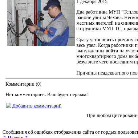
1 декабря 2015
Два работника МУП "Тепловы
районе улицы Чехова. Неско
местных жителей на снижени
сотрудники МУП ТС, правда 
Сразу установить причину с
весь узел. Когда работники 
вынужденны войти на участо
многоквартирного дома выбе
результате чего последним п
Причины неадекватного пов
Комментарии (
0
)
Нет комментариев. Ваш будет первым!
Добавить комментарий
© “Зеленогорск Онл@йн” 2012—2026.
При любом цитировании
Авторынок Зеленогорска
Недвижимость в Зеленогорске
Рабо
Справочная Зеленогорска
Объявления Зеленогорска
Блог ре
Сообщения об ошибках отображения сайта от гордых пользова
⇑ Наверх ⇑