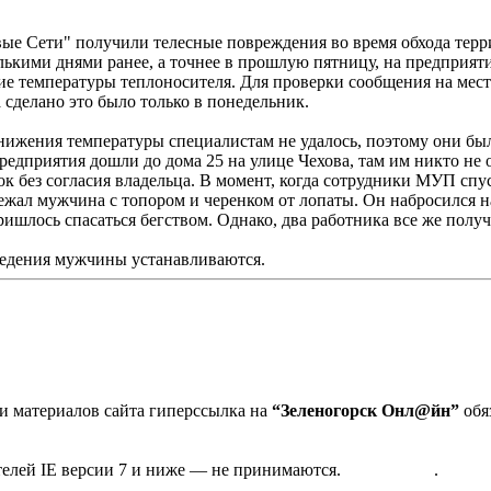
е Сети" получили телесные повреждения во время обхода терр
лькими днями ранее, а точнее в прошлую пятницу, на предприят
е температуры теплоносителя. Для проверки сообщения на мес
сделано это было только в понедельник.
нижения температуры специалистам не удалось, поэтому они б
предприятия дошли до дома 25 на улице Чехова, там им никто не
к без согласия владельца. В момент, когда сотрудники МУП спус
жал мужчина с топором и черенком от лопаты. Он набросился 
ришлось спасаться бегством. Однако, два работника все же полу
едения мужчины устанавливаются.
 материалов сайта гиперссылка на
“Зеленогорск Онл@йн”
обя
та в Зеленогорске
дактора
телей IE версии 7 и ниже — не принимаются.
Карта сайта
.