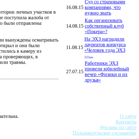
Суд со страховыми
16.08.15
компаниями, что
итории личных участков в
нужно знать
ие поступила жалоба от
Как организовать
то были отправлены
14.08.15
собственный клуб
«Покера»?
На ЭХЗ наградили
ыли вынуждены осматривать
лауреатов конкурса
 открыл и они были
11.08.15
«Человек года ЭХЗ
тились в камеру из
—...
на проверяющих, в
чили травмы.
Работники ЭХЗ
провели юбилейный
27.07.15
вечер «Физики и их
друзья»
зательна.
О сайте
Контакты
Реклама на сайте
Пользовательское соглашение