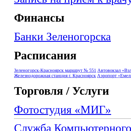
Финансы
Банки Зеленогорска
Расписания
Зеленогорск-Красноярск маршрут № 551
Автовокзал «Взл
Железнодорожная станция г. Красноярск
Аэропорт «Емель
Торговля / Услуги
Фотостудия «МИГ»
Служба Компьютерног