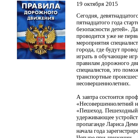
19 октября 2015
Сегодня, девятнадцатог
пятнадцатого года стар
безопасности детей». Да
проводится уже не перв
мероприятия специалис
города, где будут прово
играть в обучающие игр
правилам дорожного дв
специалистов, это помо
транспортные происшест
несовершеннолетних.
А завтра состоится про
«Несовершеннолетний на
«Пешеход. Пешеходный п
удерживающее устройст
пропаганде Лариса Демин
начала года зарегистрир
Четыре при движении – 