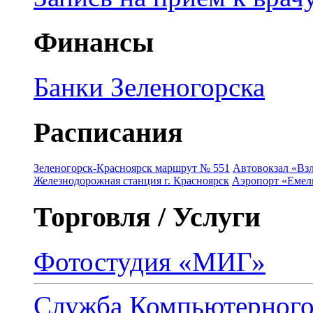
Финансы
Банки Зеленогорска
Расписания
Зеленогорск-Красноярск маршрут № 551
Автовокзал «Взл
Железнодорожная станция г. Красноярск
Аэропорт «Емель
Торговля / Услуги
Фотостудия «МИГ»
Служба Компьютерног