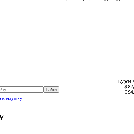
Курсы 
$
82
Найти
€
94
складушку
у