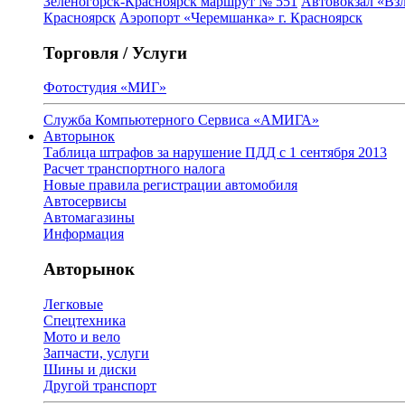
Зеленогорск-Красноярск маршрут № 551
Автовокзал «Взл
Красноярск
Аэропорт «Черемшанка» г. Красноярск
Торговля / Услуги
Фотостудия «МИГ»
Служба Компьютерного Сервиса «АМИГА»
Авторынок
Таблица штрафов за нарушение ПДД с 1 сентября 2013
Расчет транспортного налога
Новые правила регистрации автомобиля
Автосервисы
Автомагазины
Информация
Авторынок
Легковые
Спецтехника
Мото и вело
Запчасти, услуги
Шины и диски
Другой транспорт