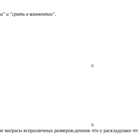
а" и "срать в комментах".
0
0
ые матрасы всеразличных размеров,ценник что у раскладушки что