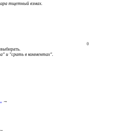
кара тщетный взмах.
0
 выбирать.
а" и "срать в комментах".
.
→
сь.