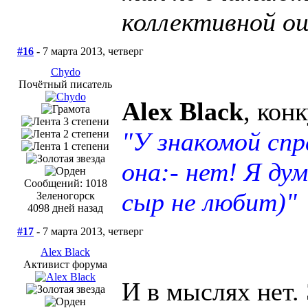
коллективной о
#16
- 7 марта 2013, четверг
Chydo
Почётный писатель
Alex Black
, кон
"У знакомой сп
она:- нет! Я ду
Сообщений: 1018
сыр не любит)"
Зеленогорск
4098 дней назад
#17
- 7 марта 2013, четверг
Alex Black
Активист форума
И в мыслях нет.