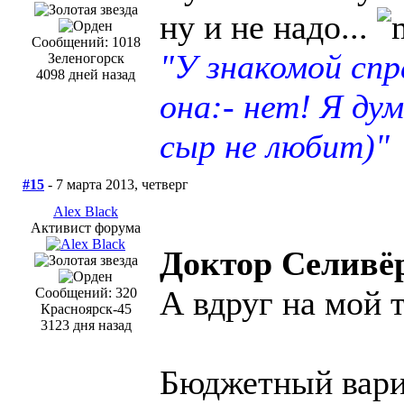
ну и не надо...
Сообщений: 1018
"У знакомой сп
Зеленогорск
4098 дней назад
она:- нет! Я ду
сыр не любит)"
#15
- 7 марта 2013, четверг
Alex Black
Активист форума
Доктор Селивё
А вдруг на мой 
Сообщений: 320
Красноярск-45
3123 дня назад
Бюджетный вари