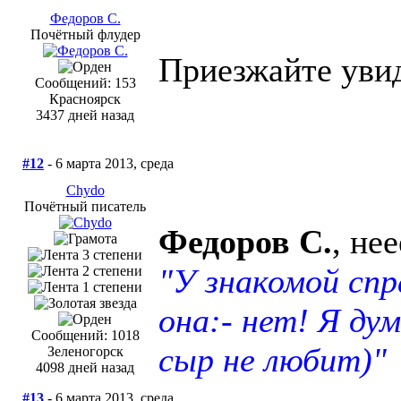
Федоров С.
Почётный флудер
Приезжайте увид
Сообщений: 153
Красноярск
3437 дней назад
#12
- 6 марта 2013, среда
Chydo
Почётный писатель
Федоров С.
, не
"У знакомой сп
она:- нет! Я ду
Сообщений: 1018
сыр не любит)"
Зеленогорск
4098 дней назад
#13
- 6 марта 2013, среда