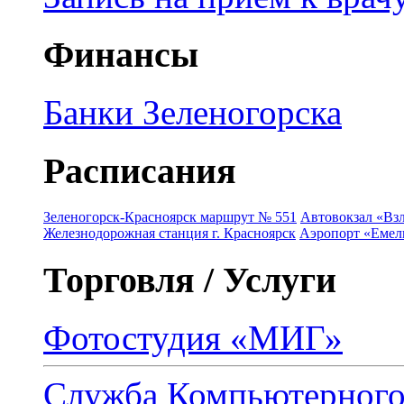
Финансы
Банки Зеленогорска
Расписания
Зеленогорск-Красноярск маршрут № 551
Автовокзал «Взл
Железнодорожная станция г. Красноярск
Аэропорт «Емель
Торговля / Услуги
Фотостудия «МИГ»
Служба Компьютерног