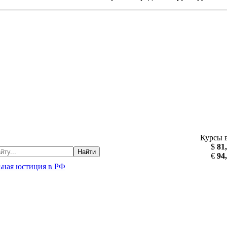
Курсы 
$
81
Найти
€
94
ьная юстиция в РФ