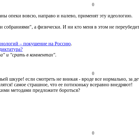
0
ны опеки вовсю, направо и налево, применят эту идеологию.
 собраниями", а физически. И ни кто меня в этом не переубедит
хнологий – покушение на Россию
.
диктатура?
а" и "срать в комментах".
0
чьей шкуре! если смотреть не вникая - вроде все нормально, за д
лятся! самое страшное, что ее потихоньку всеравно внедряют!
кими методами предложите бороться?
0