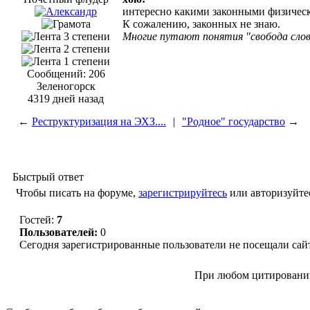
интересно какими законными физичес
К сожалению, законных не знаю.
Многие путают понятия "свобода слов
Сообщений: 206
Зеленогорск
4319 дней назад
←
Реструктуризация на ЭХЗ....
|
"Родное" государство
→
Быстрый ответ
Чтобы писать на форуме,
зарегистрируйтесь
или авторизуйте
Гостей:
7
Пользователей:
0
Сегодня зарегистрированные пользователи не посещали сай
© “Зеленогорск Онл@йн” 2012—2026.
При любом цитировании
Авторынок Зеленогорска
Недвижимость в Зеленогорске
Рабо
Справочная Зеленогорска
Объявления Зеленогорска
Блог ре