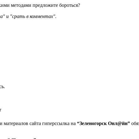
кими методами предложите бороться?
а" и "срать в комментах".
сь.
т
 материалов сайта гиперссылка на
“Зеленогорск Онл@йн”
обя
та в Зеленогорске
дактора