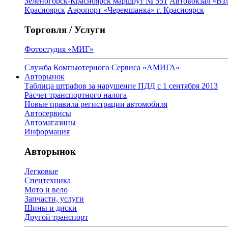
Зеленогорск-Красноярск маршрут № 551
Автовокзал «Взл
Красноярск
Аэропорт «Черемшанка» г. Красноярск
Торговля / Услуги
Фотостудия «МИГ»
Служба Компьютерного Сервиса «АМИГА»
Авторынок
Таблица штрафов за нарушение ПДД с 1 сентября 2013
Расчет транспортного налога
Новые правила регистрации автомобиля
Автосервисы
Автомагазины
Информация
Авторынок
Легковые
Спецтехника
Мото и вело
Запчасти, услуги
Шины и диски
Другой транспорт