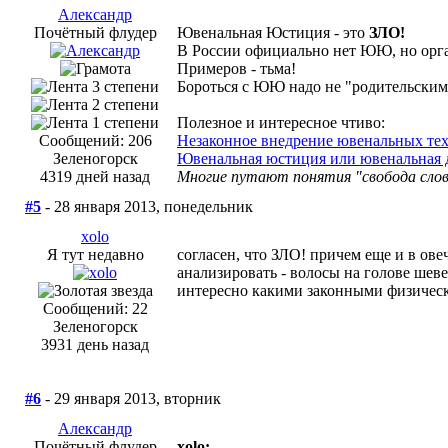
Александр
Почётный флудер
Ювенальная Юстиция - это
ЗЛО!
В России официально нет ЮЮ, но орга
Примеров - тьма!
Бороться с ЮЮ надо не "родительскими
Полезное и интересное чтиво:
Сообщений: 206
Незаконное внедрение ювенальных те
Зеленогорск
Ювенальная юстиция или ювенальная 
4319 дней назад
Многие путают понятия "свобода слов
#5
- 28 января 2013, понедельник
xolo
Я тут недавно
согласен, что ЗЛО! причем еще и в ове
анализировать - волосы на голове шеве
интересно какими законными физичес
Сообщений: 22
Зеленогорск
3931 день назад
#6
- 29 января 2013, вторник
Александр
Почётный флудер
xolo: