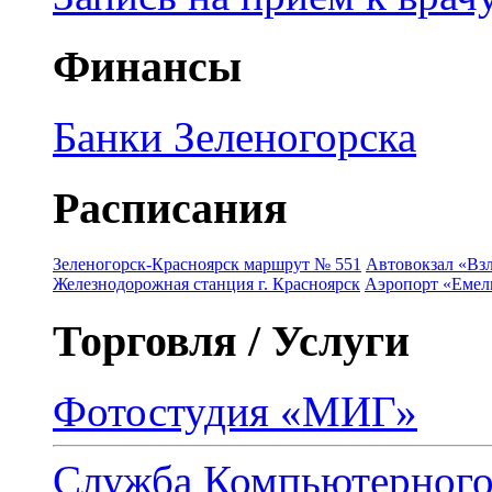
Финансы
Банки Зеленогорска
Расписания
Зеленогорск-Красноярск маршрут № 551
Автовокзал «Взл
Железнодорожная станция г. Красноярск
Аэропорт «Емель
Торговля / Услуги
Фотостудия «МИГ»
Служба Компьютерног