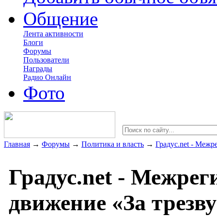
Общение
Лента активности
Блоги
Форумы
Пользователи
Награды
Радио Онлайн
Фото
Главная
→
Форумы
→
Политика и власть
→
Градус.net - Меж
Градус.net - Межре
движение «За трезв