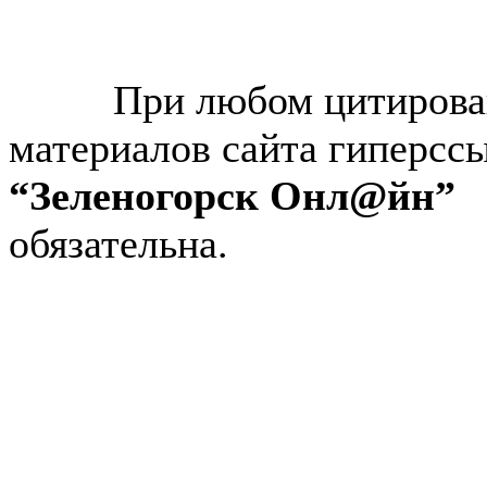
© “Зеленогорск Онл@йн”
2026.
При любом цитирова
материалов сайта гиперсс
“Зеленогорск Онл@йн”
обязательна.
Авторынок Зеленогорска
Недвижимость в Зеленогор
Работа в Зеленогорске
Справочная Зеленогорска
Объявления Зеленогорска