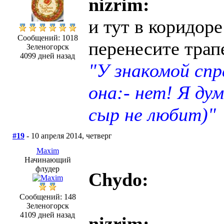
nizrim:
и тут в коридоре
Сообщений: 1018
перенесите трапе
Зеленогорск
4099 дней назад
"У знакомой сп
она:- нет! Я ду
сыр не любит)"
#19
- 10 апреля 2014, четверг
Maxim
Начинающий
флудер
Chydo:
Сообщений: 148
Зеленогорск
4109 дней назад
nizrim: