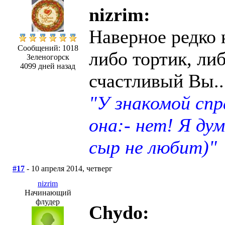
nizrim:
Наверное редко 
Сообщений: 1018
либо тортик, ли
Зеленогорск
4099 дней назад
счастливый Вы..
"У знакомой сп
она:- нет! Я ду
сыр не любит)"
#17
- 10 апреля 2014, четверг
nizrim
Начинающий
флудер
Chydo: