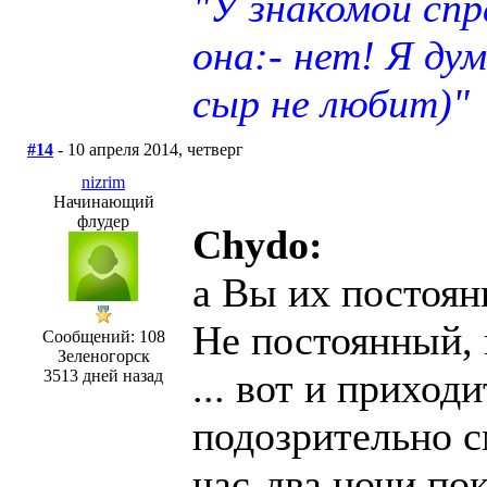
"У знакомой сп
она:- нет! Я ду
сыр не любит)"
#14
- 10 апреля 2014, четверг
nizrim
Начинающий
флудер
Chydo:
а Вы их постоянн
Не постоянный, 
Сообщений: 108
Зеленогорск
... вот и приход
3513 дней назад
подозрительно с
час-два ночи по