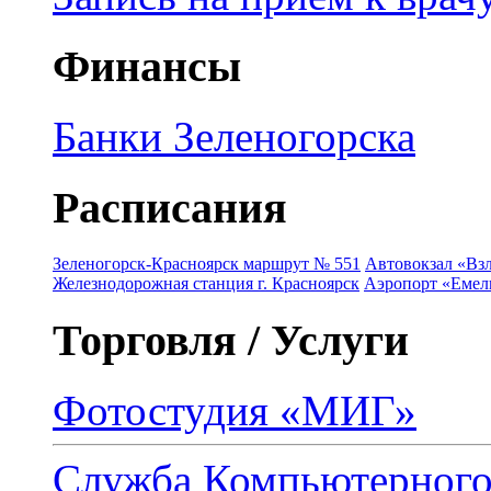
Финансы
Банки Зеленогорска
Расписания
Зеленогорск-Красноярск маршрут № 551
Автовокзал «Взл
Железнодорожная станция г. Красноярск
Аэропорт «Емель
Торговля / Услуги
Фотостудия «МИГ»
Служба Компьютерног