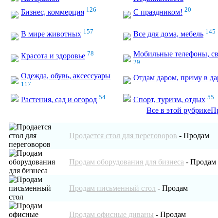
126
20
Бизнес, коммерция
С праздником!
157
145
В мире животных
Все для дома, мебель
78
Мобильные телефоны, св
Красота и здоровье
29
Одежда, обувь, аксессуары
Отдам даром, приму в да
117
54
55
Растения, сад и огород
Спорт, туризм, отдых
Все в этой рубрике
П
Продается стол для переговоров
-
Продам
Продам оборудования для бизнеса
-
Продам
Продам письменный стол
-
Продам
Продам офисные диваны
-
Продам