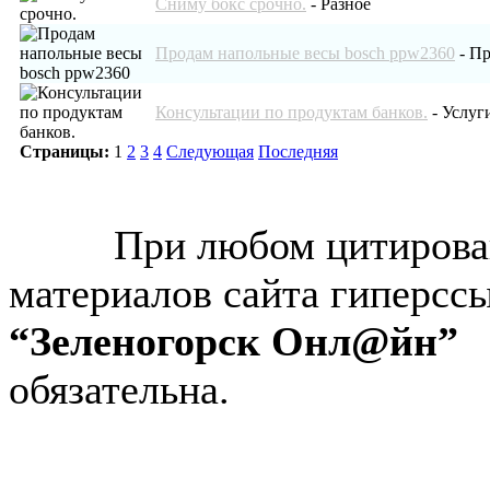
Сниму бокс срочно.
-
Разное
Продам напольные весы bosch ppw2360
-
Пр
Консультации по продуктам банков.
-
Услуг
Страницы:
1
2
3
4
Следующая
Последняя
© “Зеленогорск Онл@йн”
2026.
При любом цитирова
материалов сайта гиперсс
“Зеленогорск Онл@йн”
обязательна.
Авторынок Зеленогорска
Недвижимость в Зеленогор