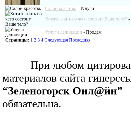
Салон красоты.
-
Услуги
Хотите знать из чего состоит Ваше тело?
-
Услуги депиляции
-
Продам
Страницы:
1
2
3
4
Следующая
Последняя
© “Зеленогорск Онл@йн”
2026.
При любом цитирова
материалов сайта гиперсс
“Зеленогорск Онл@йн”
обязательна.
Авторынок Зеленогорска
Недвижимость в Зеленогор