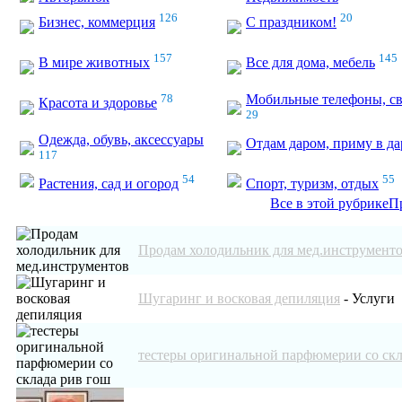
126
20
Бизнес, коммерция
С праздником!
157
145
В мире животных
Все для дома, мебель
78
Мобильные телефоны, св
Красота и здоровье
29
Одежда, обувь, аксессуары
Отдам даром, приму в да
117
54
55
Растения, сад и огород
Спорт, туризм, отдых
Все в этой рубрике
П
Продам холодильник для мед.инструмент
Шугаринг и восковая депиляция
-
Услуги
тестеры оригинальной парфюмерии со скл