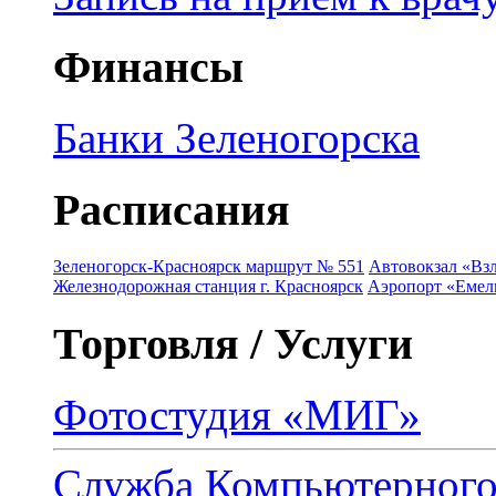
Финансы
Банки Зеленогорска
Расписания
Зеленогорск-Красноярск маршрут № 551
Автовокзал «Взл
Железнодорожная станция г. Красноярск
Аэропорт «Емель
Торговля / Услуги
Фотостудия «МИГ»
Служба Компьютерног