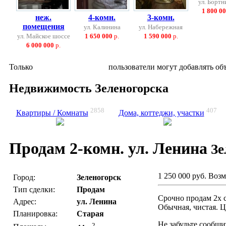
ул. Бортн
1 800 0
неж.
4-комн.
3-комн.
помещения
ул. Калинина
ул. Набережная
ул. Майское шоссе
1 650 000
р.
1 590 000
р.
6 000 000
р.
Только
зарегистрированные
пользователи могут добавлять об
Недвижимость Зеленогорска
2858
407
Квартиры / Комнаты
Дома, коттеджи, участки
Продам 2-комн. ул. Ленина
Зе
1 250 000 руб.
Возм
Город:
Зеленогорск
Тип сделки:
Продам
Срочно продам 2х 
Адрес:
ул. Ленина
Обычная, чистая. 
Планировка:
Старая
Не забудьте сообщи
2