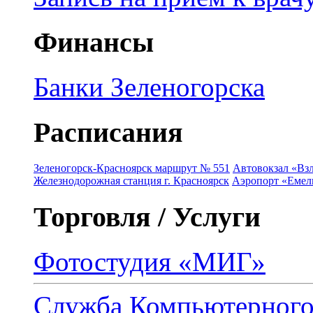
Финансы
Банки Зеленогорска
Расписания
Зеленогорск-Красноярск маршрут № 551
Автовокзал «Взл
Железнодорожная станция г. Красноярск
Аэропорт «Емель
Торговля / Услуги
Фотостудия «МИГ»
Служба Компьютерног