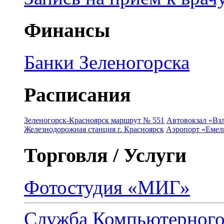
Финансы
Банки Зеленогорска
Расписания
Зеленогорск-Красноярск маршрут № 551
Автовокзал «Взл
Железнодорожная станция г. Красноярск
Аэропорт «Емель
Торговля / Услуги
Фотостудия «МИГ»
Служба Компьютерног