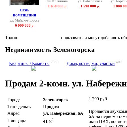
ул. Калинина
ул. Набережная
ул. Бортн
1 650 000
р.
1 590 000
р.
1 800 00
неж.
помещения
ул. Майское шоссе
6 000 000
р.
Только
зарегистрированные
пользователи могут добавлять об
Недвижимость Зеленогорска
2858
407
Квартиры / Комнаты
Дома, коттеджи, участки
Продам 2-комн. ул. Набережн
1 299 руб.
Город:
Зеленогорск
Тип сделки:
Продам
Продается двухком
Адрес:
ул. Набережная, 6А
6А на первом этаже
2
Площадь:
41
м
окна ПВХ, космети
кафель. Цена 1300 