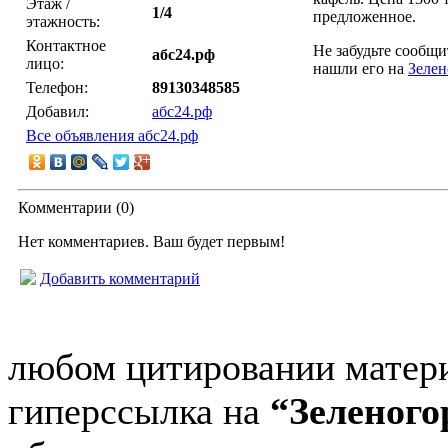
Этаж /
1/4
предложенное.
этажность:
Контактное
Не забудьте сообщи
абс24.рф
лицо:
нашли его на
Зеле
Телефон:
89130348585
Добавил:
абс24.рф
Все объявления абс24.рф
Комментарии (
0
)
Нет комментариев. Ваш будет первым!
Добавить комментарий
© “Зеленогорск Онл@йн”
любом цитировании матери
гиперссылка на
“Зеленог