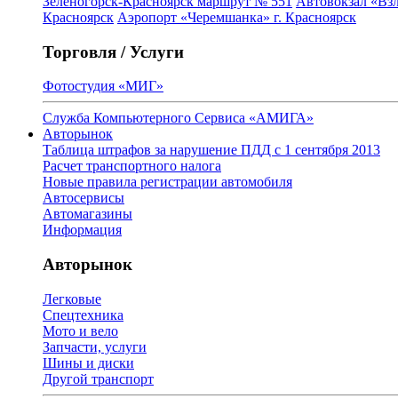
Зеленогорск-Красноярск маршрут № 551
Автовокзал «Взл
Красноярск
Аэропорт «Черемшанка» г. Красноярск
Торговля / Услуги
Фотостудия «МИГ»
Служба Компьютерного Сервиса «АМИГА»
Авторынок
Таблица штрафов за нарушение ПДД с 1 сентября 2013
Расчет транспортного налога
Новые правила регистрации автомобиля
Автосервисы
Автомагазины
Информация
Авторынок
Легковые
Спецтехника
Мото и вело
Запчасти, услуги
Шины и диски
Другой транспорт