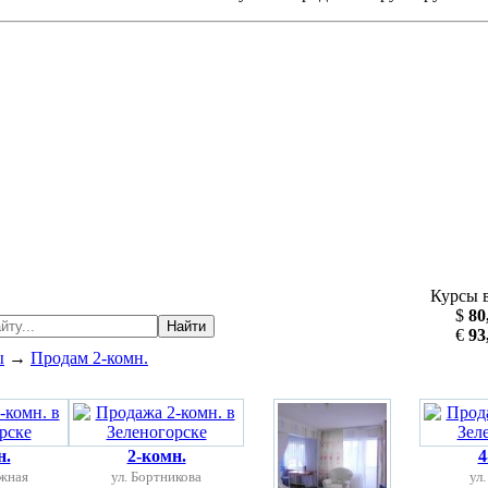
Курсы 
$
80
Найти
€
93
ы
→
Продам 2-комн.
н.
2-комн.
4
ежная
ул. Бортникова
ул.