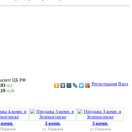
валют ЦБ РФ
Регистрация
Вход
,93
-0,2
,19
-0,39
-комн.
3-комн.
3-комн.
 Парковая
ул. Парковая
ул. Парковая