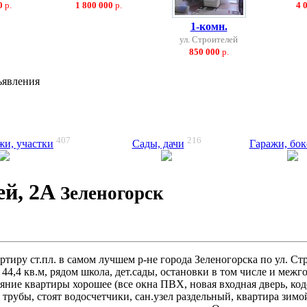
0
р.
1 800 000
р.
4 
1-комн.
ул. Строителей
850 000
р.
ъявления
407
216
жи, участки
Сады, дачи
Гаражи, бо
ей, 2А
Зеленогорск
ртиру ст.пл. в самом лучшем р-не города Зеленогорска по ул. Ст
, 44,4 кв.м, рядом школа, дет.сады, остановки в том числе и меж
ояние квартиры хорошее (все окна ПВХ, новая входная дверь, код
 трубы, стоят водосчетчики, сан.узел раздельный, квартира зимо