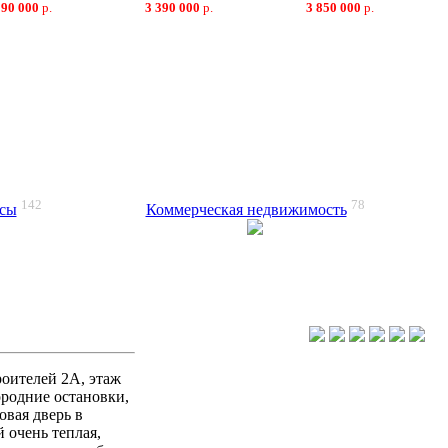
090 000
р.
3 390 000
р.
3 850 000
р.
142
78
ксы
Коммерческая недвижимость
роителей 2А, этаж
городние остановки,
овая дверь в
й очень теплая,