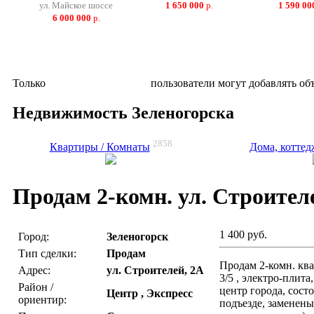
ул. Майское шоссе
1 650 000
р.
1 590 00
6 000 000
р.
Только
зарегистрированные
пользователи могут добавлять об
Недвижимость Зеленогорска
2858
Квартиры / Комнаты
Дома, коттед
Продам 2-комн. ул. Строител
1 400 руб.
Город:
Зеленогорск
Тип сделки:
Продам
Продам 2-комн. ква
Адрес:
ул. Строителей, 2А
3/5 , электро-плита
Район /
центр города, сост
Центр , Экспресс
ориентир:
подъезде, заменены