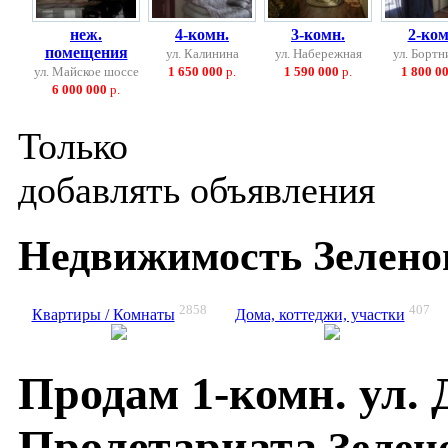
неж.
4-комн.
3-комн.
2-ком
помещения
ул. Калинина
ул. Набережная
ул. Бортн
ул. Майское шоссе
1 650 000
р.
1 590 000
р.
1 800 0
6 000 000
р.
Только
зарегистрированн
добавлять объявления
Недвижимость Зелено
2858
407
Квартиры / Комнаты
Дома, коттеджи, участки
Продам 1-комн. ул.
Пролетариата
Зелен