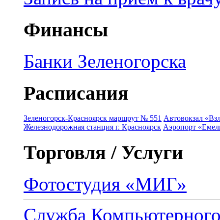
Финансы
Банки Зеленогорска
Расписания
Зеленогорск-Красноярск маршрут № 551
Автовокзал «Взл
Железнодорожная станция г. Красноярск
Аэропорт «Емель
Торговля / Услуги
Фотостудия «МИГ»
Служба Компьютерног