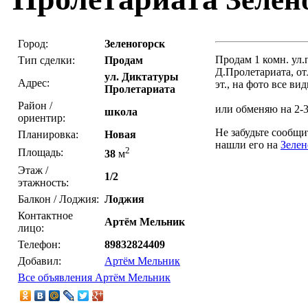
Город:
Зеленогорск
Продам 1 комн. ул.п
Тип сделки:
Продам
Д.Пролетариата, от
ул. Диктатуры
Адрес:
эт., на фото все вид
Пролетариата
Район /
или обменяю на 2-3
школа
ориентир:
Не забудьте сообщи
Планировка:
Новая
нашли его на
Зеле
2
Площадь:
38
м
Этаж /
1/2
этажность:
Балкон / Лоджия:
Лоджия
Контактное
Артём Мельник
лицо:
Телефон:
89832824409
Добавил:
Артём Мельник
Все объявления Артём Мельник