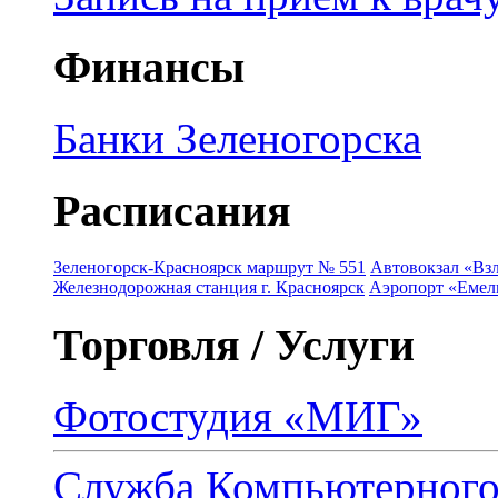
Финансы
Банки Зеленогорска
Расписания
Зеленогорск-Красноярск маршрут № 551
Автовокзал «Взл
Железнодорожная станция г. Красноярск
Аэропорт «Емель
Торговля / Услуги
Фотостудия «МИГ»
Служба Компьютерног