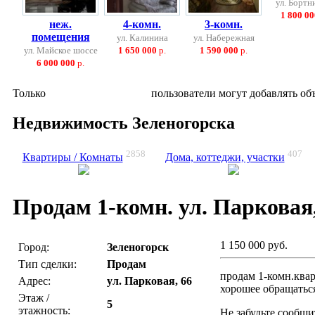
ул. Бортн
1 800 00
неж.
4-комн.
3-комн.
помещения
ул. Калинина
ул. Набережная
ул. Майское шоссе
1 650 000
р.
1 590 000
р.
6 000 000
р.
Только
зарегистрированные
пользователи могут добавлять об
Недвижимость Зеленогорска
2858
407
Квартиры / Комнаты
Дома, коттеджи, участки
Продам 1-комн. ул. Парковая,
1 150 000 руб.
Город:
Зеленогорск
Тип сделки:
Продам
продам 1-комн.квар
Адрес:
ул. Парковая, 66
хорошее обращаться
Этаж /
5
этажность:
Не забудьте сообщи