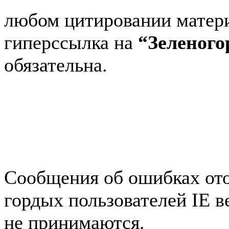
любом цитировании матери
гиперссылка на
“Зеленог
обязательна.
Авторынок Зеленогорска
Зеленогорске
Работа в Зе
Справочная Зеленогорска
Зеленогорска
Блог редакт
Сообщения об ошибках ото
гордых пользователей IE 
не принимаются.
Карта са