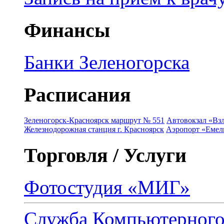
Финансы
Банки Зеленогорска
Расписания
Зеленогорск-Красноярск маршрут № 551
Автовокзал «Взл
Железнодорожная станция г. Красноярск
Аэропорт «Емель
Торговля / Услуги
Фотостудия «МИГ»
Служба Компьютерног