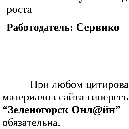
роста
Сервико
Работодатель:
© “Зеленогорск Онл@йн”
2026.
При любом цитирова
материалов сайта гиперсс
“Зеленогорск Онл@йн”
обязательна.