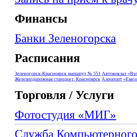
Финансы
Банки Зеленогорска
Расписания
Зеленогорск-Красноярск маршрут № 551
Автовокзал «Взл
Железнодорожная станция г. Красноярск
Аэропорт «Емель
Торговля / Услуги
Фотостудия «МИГ»
Служба Компьютерног