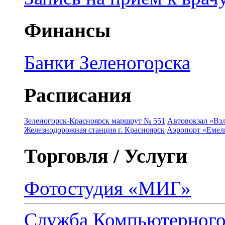
Финансы
Банки Зеленогорска
Расписания
Зеленогорск-Красноярск маршрут № 551
Автовокзал «Взл
Железнодорожная станция г. Красноярск
Аэропорт «Емель
Торговля / Услуги
Фотостудия «МИГ»
Служба Компьютерног