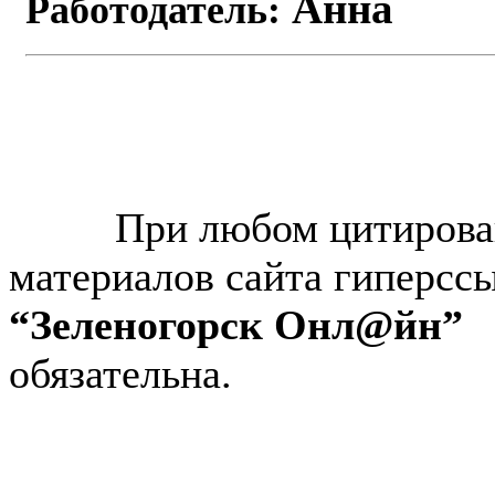
Анна
Работодатель:
© “Зеленогорск Онл@йн”
2026.
При любом цитирова
материалов сайта гиперсс
“Зеленогорск Онл@йн”
обязательна.
Авторынок Зеленогорска
Недвижимость в Зеленогор