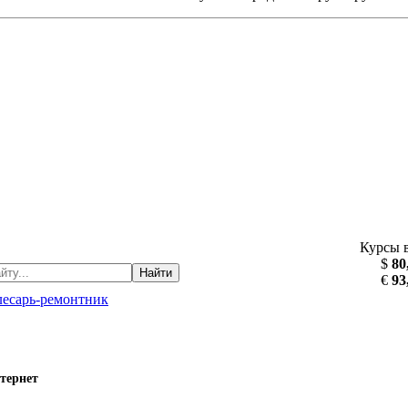
Курсы 
$
80
Найти
€
93
есарь-ремонтник
тернет