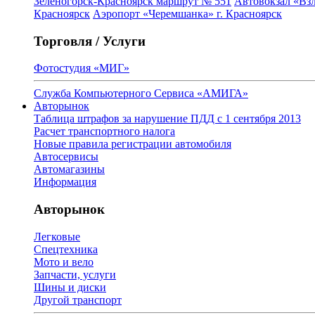
Зеленогорск-Красноярск маршрут № 551
Автовокзал «Взл
Красноярск
Аэропорт «Черемшанка» г. Красноярск
Торговля / Услуги
Фотостудия «МИГ»
Служба Компьютерного Сервиса «АМИГА»
Авторынок
Таблица штрафов за нарушение ПДД с 1 сентября 2013
Расчет транспортного налога
Новые правила регистрации автомобиля
Автосервисы
Автомагазины
Информация
Авторынок
Легковые
Спецтехника
Мото и вело
Запчасти, услуги
Шины и диски
Другой транспорт