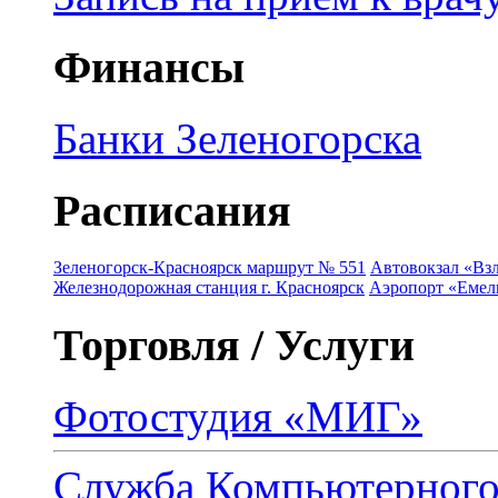
Финансы
Банки Зеленогорска
Расписания
Зеленогорск-Красноярск маршрут № 551
Автовокзал «Взл
Железнодорожная станция г. Красноярск
Аэропорт «Емель
Торговля / Услуги
Фотостудия «МИГ»
Служба Компьютерног