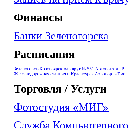
Финансы
Банки Зеленогорска
Расписания
Зеленогорск-Красноярск маршрут № 551
Автовокзал «Взл
Железнодорожная станция г. Красноярск
Аэропорт «Емель
Торговля / Услуги
Фотостудия «МИГ»
Служба Компьютерног