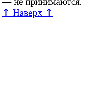
— не принимаются.
Карта 
⇑ Наверх ⇑