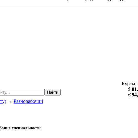
Курсы 
$
81
Найти
€
94
ту)
→
Разнорабочий
абочие специальности