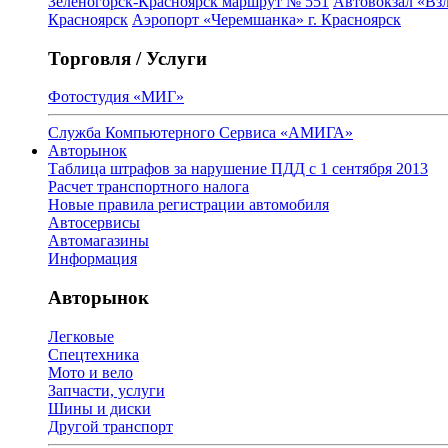
Зеленогорск-Красноярск маршрут № 551
Автовокзал «Взл
Красноярск
Аэропорт «Черемшанка» г. Красноярск
Торговля / Услуги
Фотостудия «МИГ»
Служба Компьютерного Сервиса «АМИГА»
Авторынок
Таблица штрафов за нарушение ПДД с 1 сентября 2013
Расчет транспортного налога
Новые правила регистрации автомобиля
Автосервисы
Автомагазины
Информация
Авторынок
Легковые
Спецтехника
Мото и вело
Запчасти, услуги
Шины и диски
Другой транспорт