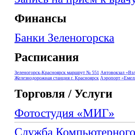
Финансы
Банки Зеленогорска
Расписания
Зеленогорск-Красноярск маршрут № 551
Автовокзал «Взл
Железнодорожная станция г. Красноярск
Аэропорт «Емель
Торговля / Услуги
Фотостудия «МИГ»
Служба Компьютерног