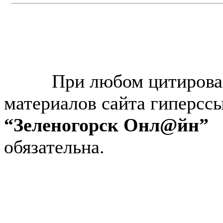
© “Зеленогорск Онл@йн”
2026.
При любом цитирова
материалов сайта гиперсс
“Зеленогорск Онл@йн”
обязательна.
Авторынок Зеленогорска
Недвижимость в Зеленогор
Работа в Зеленогорске