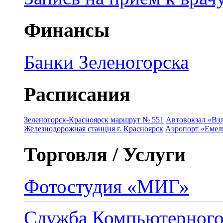
Финансы
Банки Зеленогорска
Расписания
Зеленогорск-Красноярск маршрут № 551
Автовокзал «Взл
Железнодорожная станция г. Красноярск
Аэропорт «Емель
Торговля / Услуги
Фотостудия «МИГ»
Служба Компьютерног