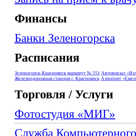
Финансы
Банки Зеленогорска
Расписания
Зеленогорск-Красноярск маршрут № 551
Автовокзал «Взл
Железнодорожная станция г. Красноярск
Аэропорт «Емель
Торговля / Услуги
Фотостудия «МИГ»
Служба Компьютерног