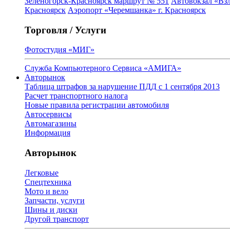
Зеленогорск-Красноярск маршрут № 551
Автовокзал «Взл
Красноярск
Аэропорт «Черемшанка» г. Красноярск
Торговля / Услуги
Фотостудия «МИГ»
Служба Компьютерного Сервиса «АМИГА»
Авторынок
Таблица штрафов за нарушение ПДД с 1 сентября 2013
Расчет транспортного налога
Новые правила регистрации автомобиля
Автосервисы
Автомагазины
Информация
Авторынок
Легковые
Спецтехника
Мото и вело
Запчасти, услуги
Шины и диски
Другой транспорт