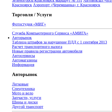
Зеленогорск-Красноярск маршрут № 551
Автовокзал «Взл
Красноярск
Аэропорт «Черемшанка» г. Красноярск
Торговля / Услуги
Фотостудия «МИГ»
Служба Компьютерного Сервиса «АМИГА»
Авторынок
Таблица штрафов за нарушение ПДД с 1 сентября 2013
Расчет транспортного налога
Новые правила регистрации автомобиля
Автосервисы
Автомагазины
Информация
Авторынок
Легковые
Спецтехника
Мото и вело
Запчасти, услуги
Шины и диски
Другой транспорт