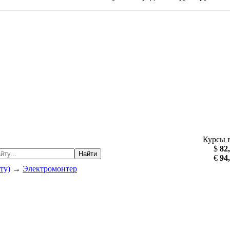
Курсы 
$
82
Найти
€
94
ту)
→
Электромонтер