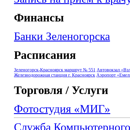
Финансы
Банки Зеленогорска
Расписания
Зеленогорск-Красноярск маршрут № 551
Автовокзал «Взл
Железнодорожная станция г. Красноярск
Аэропорт «Емель
Торговля / Услуги
Фотостудия «МИГ»
Служба Компьютерног