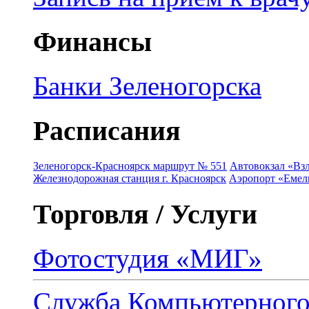
Финансы
Банки Зеленогорска
Расписания
Зеленогорск-Красноярск маршрут № 551
Автовокзал «Взл
Железнодорожная станция г. Красноярск
Аэропорт «Емель
Торговля / Услуги
Фотостудия «МИГ»
Служба Компьютерног