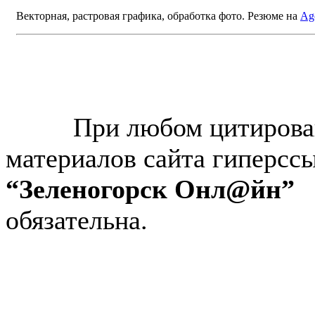
Векторная, растровая графика, обработка фото. Резюме на
Ag
© “Зеленогорск Онл@йн”
2026.
При любом цитирова
материалов сайта гиперсс
“Зеленогорск Онл@йн”
обязательна.
Авторынок Зеленогорска
Недвижимость в Зеленогор
Работа в Зеленогорске