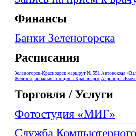
Финансы
Банки Зеленогорска
Расписания
Зеленогорск-Красноярск маршрут № 551
Автовокзал «Взл
Железнодорожная станция г. Красноярск
Аэропорт «Емель
Торговля / Услуги
Фотостудия «МИГ»
Служба Компьютерног